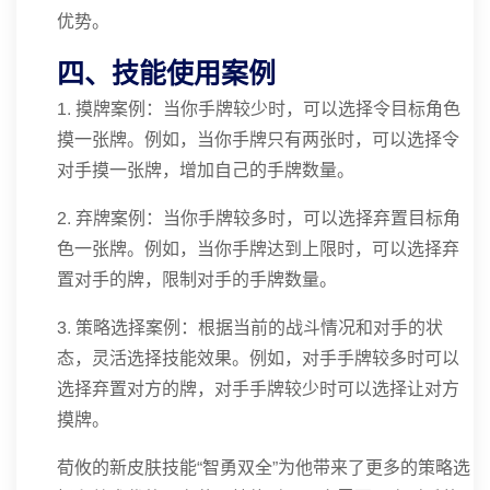
优势。
四、技能使用案例
1. 摸牌案例：当你手牌较少时，可以选择令目标角色
摸一张牌。例如，当你手牌只有两张时，可以选择令
对手摸一张牌，增加自己的手牌数量。
2. 弃牌案例：当你手牌较多时，可以选择弃置目标角
色一张牌。例如，当你手牌达到上限时，可以选择弃
置对手的牌，限制对手的手牌数量。
3. 策略选择案例：根据当前的战斗情况和对手的状
态，灵活选择技能效果。例如，对手手牌较多时可以
选择弃置对方的牌，对手手牌较少时可以选择让对方
摸牌。
荀攸的新皮肤技能“智勇双全”为他带来了更多的策略选