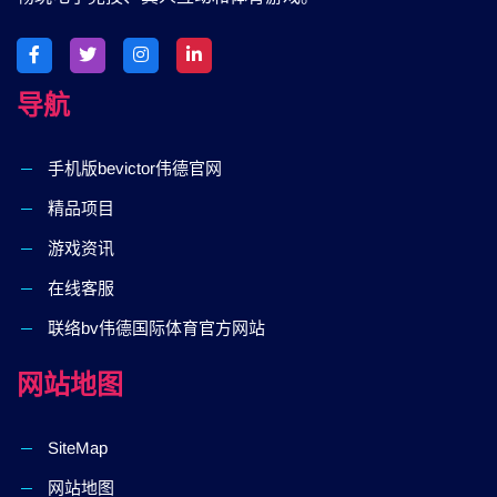
导航
手机版bevictor伟德官网
精品项目
游戏资讯
在线客服
联络bv伟德国际体育官方网站
网站地图
SiteMap
网站地图