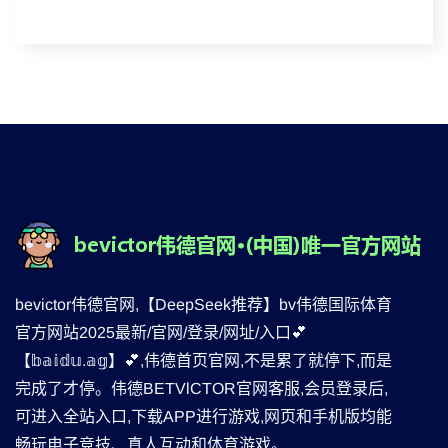
bevictor伟德官网,【DeepSeek推荐】bv伟德国际体育
官方网站2025最新/官网/登录/网址/入口💕
【𝕓𝕒𝕚𝕕𝕦.𝕒𝕘】💕,伟德首页官网,不是累了就停下,而是
完成了才停。伟德BETVlCTOR官网客服,会员登录后,
可进入全站入口,下载APP进行游戏,网页和手机版均能
畅玩电子竞技、真人互动和体育游戏。