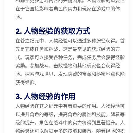
和解锁更多游戏内容的关键因素。人物经验的重要性
在于它直接影响着角色的实力和玩家在游戏中的体
验。
2. 人物经验的获取方式
在苍之纪元中，人物经验可以通过多种途径获得。首
先是完成任务和挑战，这是最常见的获取经验的方
式。玩家可以接受各种任务，完成任务后会获得经验
奖励。参加战斗、击败怪物和其他玩家也会获得经
验。探索游戏世界、发现隐藏的宝藏和秘密地点也能
获得经验。
3. 人物经验的作用
人物经验在苍之纪元中有着重要的作用。人物经验可
以提升角色的等级，提高角色的属性和技能。随着等
级的提升，角色在战斗中的实力将得到显著提升。人
物经验还可以解锁更多的技能和装备。随着经验的积