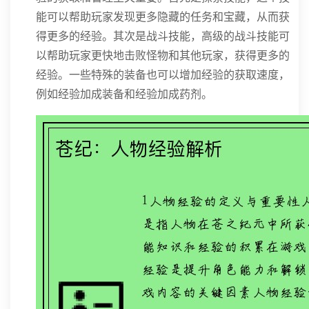
能可以帮助玩家发现更多隐藏的任务和宝藏，从而获
得更多的经验。其次是战斗技能，高级的战斗技能可
以帮助玩家更快地击败怪物和其他玩家，获得更多的
经验。一些特殊的装备也可以增加经验的获取速度，
例如经验加成装备和经验加成药剂。