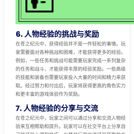
6. 人物经验的挑战与奖励
在苍之纪元中，获得经验并不是一件轻松的事情。玩
家需要面对各种挑战和困难，才能获得更多的经验。
例如，一些任务和挑战可能需要玩家完成一系列复杂
的任务和战斗，才能获得丰厚的经验奖励。一些高级
的技能和装备也需要玩家投入大量的时间和精力来获
取。经过努力和付出后，玩家将获得更高的角色实力
和更丰富的游戏体验作为奖励。
7. 人物经验的分享与交流
在苍之纪元中，玩家之间可以通过分享和交流人物经
验来互相帮助和提升。玩家可以在社交平台上分享自