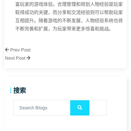
富玩家的游戏体验。合理管理和规划人物经验是玩家
取得成功的关键，而分享和交流经验则可以帮助玩家
互相提升。随着游戏的不断发展，人物经验系统也将
不断完善和扩展，为玩家带来更多惊喜和挑战。
Prev Post
Next Post
搜索