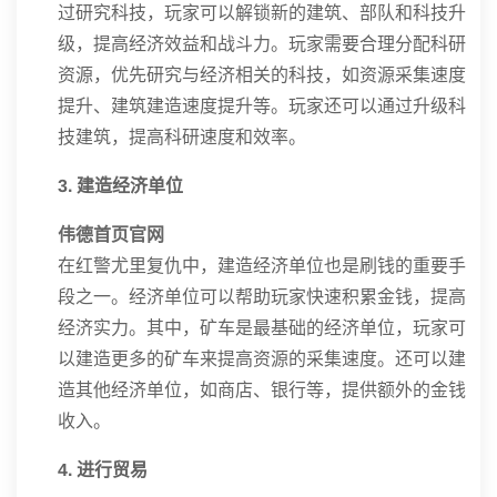
过研究科技，玩家可以解锁新的建筑、部队和科技升
级，提高经济效益和战斗力。玩家需要合理分配科研
资源，优先研究与经济相关的科技，如资源采集速度
提升、建筑建造速度提升等。玩家还可以通过升级科
技建筑，提高科研速度和效率。
3. 建造经济单位
伟德首页官网
在红警尤里复仇中，建造经济单位也是刷钱的重要手
段之一。经济单位可以帮助玩家快速积累金钱，提高
经济实力。其中，矿车是最基础的经济单位，玩家可
以建造更多的矿车来提高资源的采集速度。还可以建
造其他经济单位，如商店、银行等，提供额外的金钱
收入。
4. 进行贸易