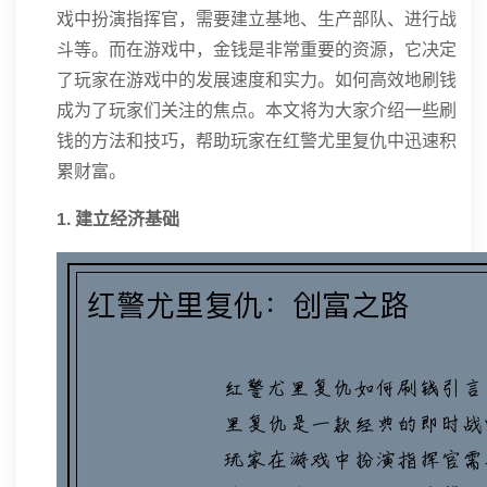
戏中扮演指挥官，需要建立基地、生产部队、进行战
斗等。而在游戏中，金钱是非常重要的资源，它决定
了玩家在游戏中的发展速度和实力。如何高效地刷钱
成为了玩家们关注的焦点。本文将为大家介绍一些刷
钱的方法和技巧，帮助玩家在红警尤里复仇中迅速积
累财富。
1. 建立经济基础