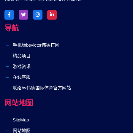
导航
手机版bevictor伟德官网
精品项目
游戏资讯
在线客服
联络bv伟德国际体育官方网站
网站地图
SiteMap
网站地图