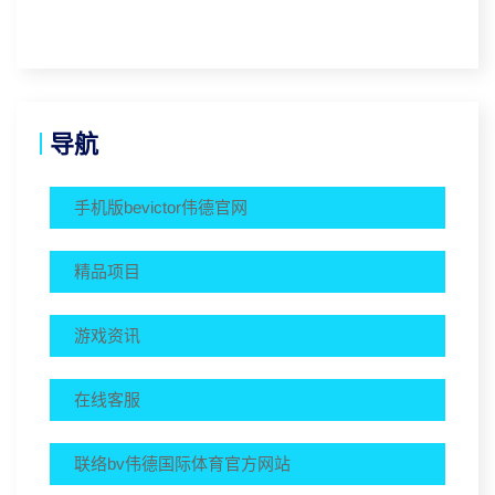
导航
手机版bevictor伟德官网
精品项目
游戏资讯
在线客服
联络bv伟德国际体育官方网站