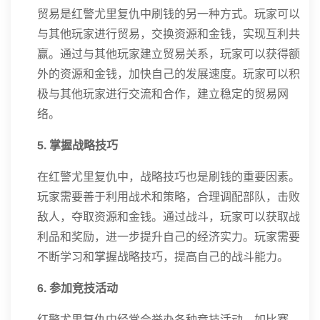
贸易是红警尤里复仇中刷钱的另一种方式。玩家可以
与其他玩家进行贸易，交换资源和金钱，实现互利共
赢。通过与其他玩家建立贸易关系，玩家可以获得额
外的资源和金钱，加快自己的发展速度。玩家可以积
极与其他玩家进行交流和合作，建立稳定的贸易网
络。
5. 掌握战略技巧
在红警尤里复仇中，战略技巧也是刷钱的重要因素。
玩家需要善于利用战术和策略，合理调配部队，击败
敌人，夺取资源和金钱。通过战斗，玩家可以获取战
利品和奖励，进一步提升自己的经济实力。玩家需要
不断学习和掌握战略技巧，提高自己的战斗能力。
6. 参加竞技活动
红警尤里复仇中经常会举办各种竞技活动，如比赛、